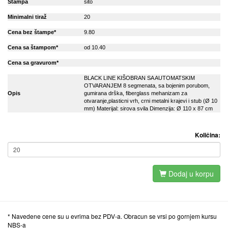
Stampa
sito
Minimalni tiraž
20
Cena bez štampe*
9.80
Cena sa štampom*
od 10.40
Cena sa gravurom*
BLACK LINE KIŠOBRAN SA AUTOMATSKIM
OTVARANJEM 8 segmenata, sa bojenim porubom,
Opis
gumirana drška, fiberglass mehanizam za
otvaranje,plasticni vrh, crni metalni krajevi i stub (Ø 10
mm) Materijal: sirova svila Dimenzija: Ø 110 x 87 cm
Količina:
Dodaj u korpu
* Navedene cene su u evrima bez PDV-a. Obracun se vrsi po gornjem kursu
NBS-a