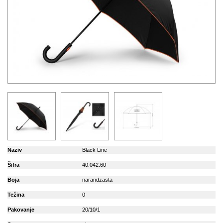
Naziv
Black Line
Šifra
40.042.60
Boja
narandzasta
Težina
0
Pakovanje
20/10/1