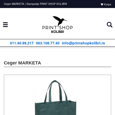
Ceger MARKETA | Stamparija PRINT SHOP KOLIBRI
Korpa
011.40.99.217
063.108.77.40
info@printshopkolibri.rs
Ceger MARKETA