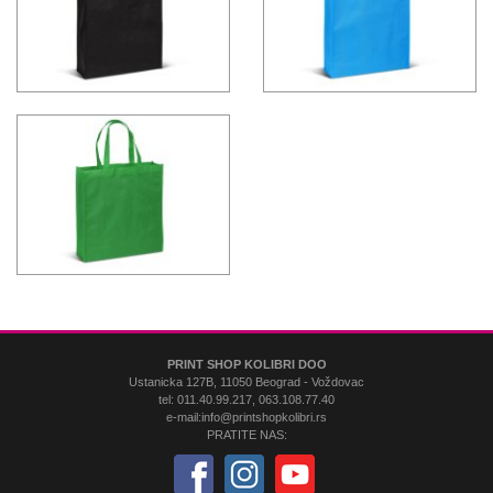
PRINT SHOP KOLIBRI DOO
Ustanicka 127B, 11050 Beograd - Voždovac
tel: 011.40.99.217, 063.108.77.40
e-mail:info@printshopkolibri.rs
PRATITE NAS: