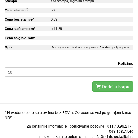
Stampa
sito stampa, digitalna stampa
Minimalni tiraž
50
Cena bez štampe*
0,59
Cena sa štampom*
od 1.29
Cena sa gravurom*
Opis
Biorazgradiva torba za kupovinu Sastav: polipropilen.
Količina:
Dodaj u korpu
* Navedene cene su u evrima bez PDV-a. Obracun se vrsi po gornjem kursu
NBS-a
Za detaljnije informacije i poručivanje pozovite : 011.40.99.217 ,
063.108.77.40
ili nas kontaktirajte putem e-maila: info@printshopkolibri.rs