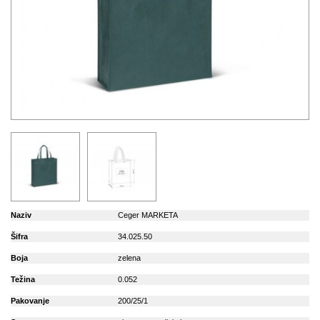
Naziv
Ceger MARKETA
Šifra
34.025.50
Boja
zelena
Težina
0.052
Pakovanje
200/25/1