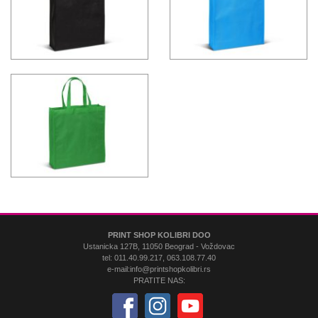
PRINT SHOP KOLIBRI DOO
Ustanicka 127B, 11050 Beograd - Voždovac
tel: 011.40.99.217, 063.108.77.40
e-mail:info@printshopkolibri.rs
PRATITE NAS: