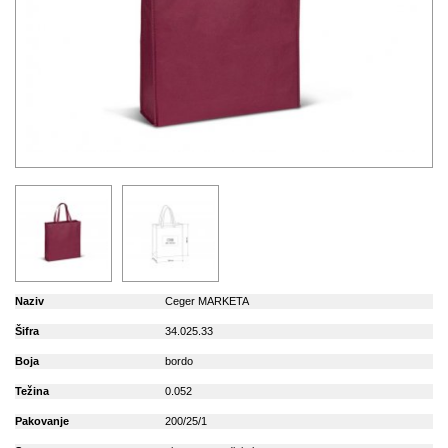
Naziv
Ceger MARKETA
Šifra
34.025.33
Boja
bordo
Težina
0.052
Pakovanje
200/25/1