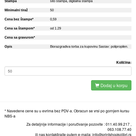
Stampa
sito stampa, digitalna stampa
Minimalni tiraž
50
Cena bez štampe*
0,59
Cena sa štampom*
od 1.29
Cena sa gravurom*
Opis
Biorazgradiva torba za kupovinu Sastav: polipropilen.
Količina:
Dodaj u korpu
* Navedene cene su u evrima bez PDV-a. Obracun se vrsi po gornjem kursu
NBS-a
Za detaljnije informacije i poručivanje pozovite : 011.40.99.217 ,
063.108.77.40
ili nas kontaktirajte putem e-maila: info@printshopkolibri.rs