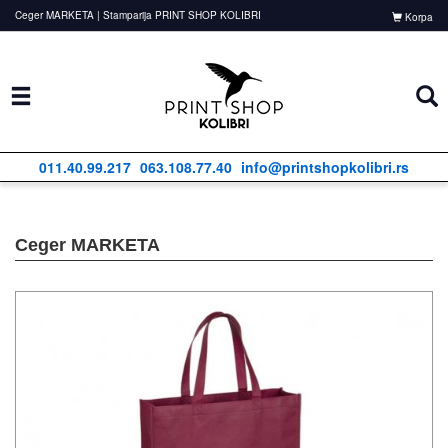
Ceger MARKETA | Stamparija PRINT SHOP KOLIBRI
Korpa
011.40.99.217
063.108.77.40
info@printshopkolibri.rs
Ceger MARKETA