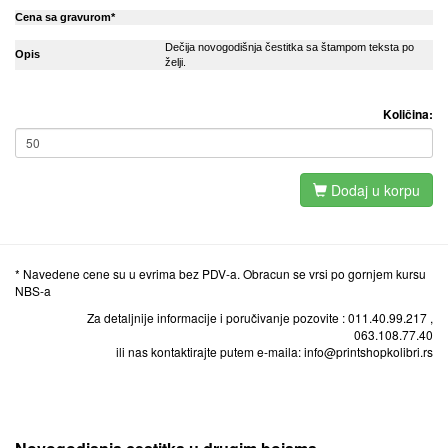
Cena sa gravurom*
Dečija novogodišnja čestitka sa štampom teksta po
Opis
želji.
Količina:
Dodaj u korpu
* Navedene cene su u evrima bez PDV-a. Obracun se vrsi po gornjem kursu
NBS-a
Za detaljnije informacije i poručivanje pozovite : 011.40.99.217 ,
063.108.77.40
ili nas kontaktirajte putem e-maila: info@printshopkolibri.rs