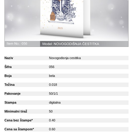
Naziv
Novogodisnja cestitka
Šifra
056
Boja
bela
Težina
0.018
Pakovanje
50/1/1
Stampa
digitalna
Minimalni tiraž
50
Cena bez štampe*
0.40
Cena sa štampom*
0.60