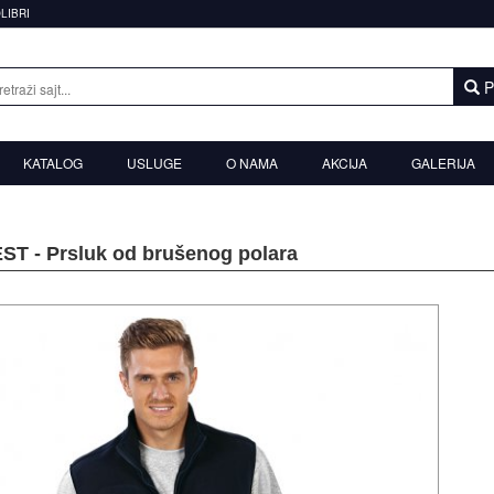
OLIBRI
P
KATALOG
USLUGE
O NAMA
AKCIJA
GALERIJA
T - Prsluk od brušenog polara