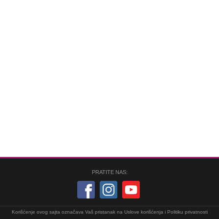
PRATITE NAS:
Korišćenje ovog sajta označava Vaš pristanak na
Uslove korišćenja
i
Politiku privatnosti