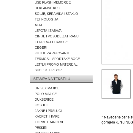
USB FLASH MEMORIJE
REKLAMNE KESE
SOLJE, KERAMIKA I STAKLO
TEHNOLOGIJA
ALATI
LEPOTA I ZABAVA
CINIJE I POSUDE ZA HRANU
ID DRZACI I TRAKICE
CEGERI
KUTIJE ZA PAKOVANJE
TERMOSI I SPORTSKE BOCE
LETNJI PROMO MATERIJAL
SKOLSKI PRIBOR
STAMPA NA TEKSTILU
UNISEX MAJICE
POLO MAJICE
DUKSERICE
KOSULJE
JAKNE I PRSLUCI
* Navedene cene su
KACKETI I KAPE
gornjem kursu NBS
TORBE I RANCEVI
PESKIRI