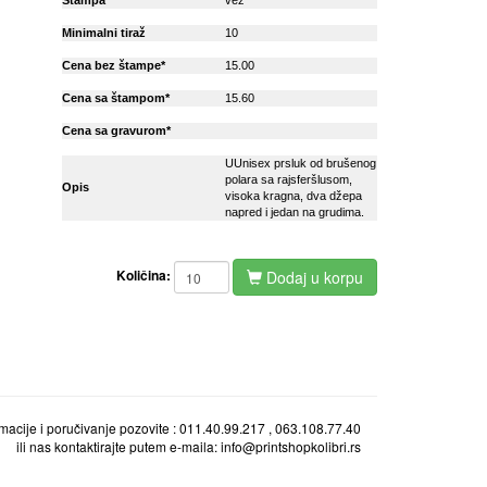
Stampa
vez
Minimalni tiraž
10
Cena bez štampe*
15.00
Cena sa štampom*
15.60
Cena sa gravurom*
UUnisex prsluk od brušenog
polara sa rajsferšlusom,
Opis
visoka kragna, dva džepa
napred i jedan na grudima.
Količina:
Dodaj u korpu
ormacije i poručivanje pozovite : 011.40.99.217 , 063.108.77.40
ili nas kontaktirajte putem e-maila: info@printshopkolibri.rs