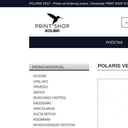
POLARIS VEST - Prsluk od brušenog polara | Stamparija PRINT SHOP K
POČETNA
POLARIS VES
PROMO MATERIJAL
OLOVKE
UPALJACI
PRIVESCI
SATOVI
ROKOVNICI I NOTESI
KALENDARI
KANCELARIJA
KUCNI SETOVI
KISOBRANI
NOVOGODISNJE CESTITKE