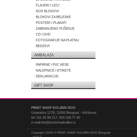
FLAJERI I LECI
NCR BLOKOVI
BLOKOVI ZA BELESKE
POSTERI I PLAKATI
ZABRANJENO PUŠENJE
CD I DVD
FOTOGRAFIJE NA PLATNU
BEDžEVI
AMBALAZA
PAPIRNE I PVC KESE
NALEPNICE I ETIKETE
DEKLARACIJE
GIFT SHOP
PRINT SHOP KOLIBRI DOO
Ustanicka 127B, 11050 Beograd - Voždovac
tel: 011.40.99.217, 063.108.77.40
e-mail:info@printshopkolibri.rs
Copyright 2026 © PRINT SHOP KOLIBRI DOO Beograd
0.012