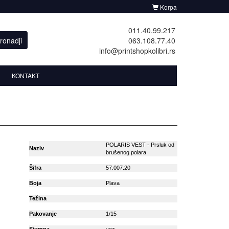
Korpa
011.40.99.217
ronadji
063.108.77.40
info@printshopkolibri.rs
KONTAKT
POLARIS VEST - Prsluk od
Naziv
brušenog polara
Šifra
57.007.20
Boja
Plava
Težina
Pakovanje
1/15