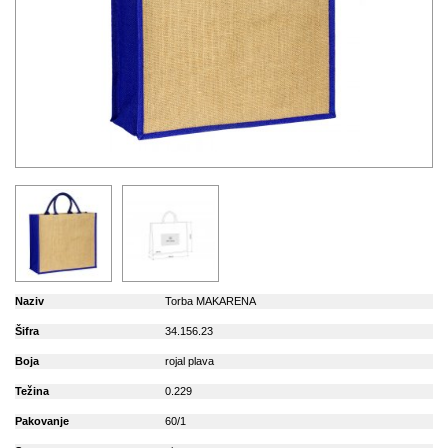
Naziv
Torba MAKARENA
Šifra
34.156.23
Boja
rojal plava
Težina
0.229
Pakovanje
60/1