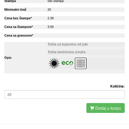
Stampa
sito stampa
Minimalni tiraž
20
Cena bez štampe*
2.39
Cena sa štampom*
3.59
Cena sa gravurom*
Torba za kupovinu od jute
Torba laminirana iznutra
Opis
Količina:
Dodaj u korpu