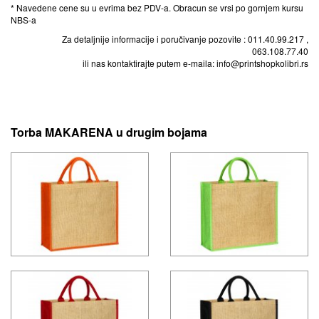
* Navedene cene su u evrima bez PDV-a. Obracun se vrsi po gornjem kursu
NBS-a
Za detaljnije informacije i poručivanje pozovite : 011.40.99.217 ,
063.108.77.40
ili nas kontaktirajte putem e-maila: info@printshopkolibri.rs
Torba MAKARENA u drugim bojama