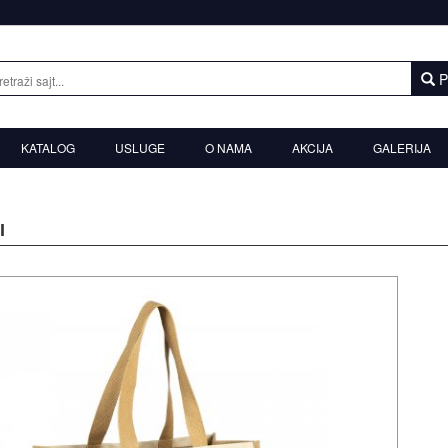
P
KATALOG
USLUGE
O NAMA
AKCIJA
GALERIJA
I