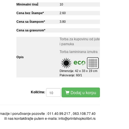
Minimalni tiraž
10
Cena bez štampe*
2.60
Cena sa štampom*
3.80
Cena sa gravurom*
Torba za kupovinu od jute
i pamuka
Torba laminirana iznutra
Opis
Dimenzija: 42 x 33 x 19 cm
Pakovanje: 60/1
Količina:
Dodaj u korpu
ormacije i poručivanje pozovite : 011.40.99.217 , 063.108.77.40
ili nas kontaktirajte putem e-maila: info@printshopkolibri.rs