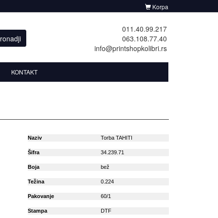
Korpa
011.40.99.217
ronadji
063.108.77.40
info@printshopkolibri.rs
KONTAKT
Naziv
Torba TAHITI
Šifra
34.239.71
Boja
bež
Težina
0.224
Pakovanje
60/1
Stampa
DTF