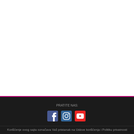
PRATITE NAS:
Korišćenje ovog sajta označava Vaš pristanak na
Uslove korišćenja
i
Politiku privatnosti