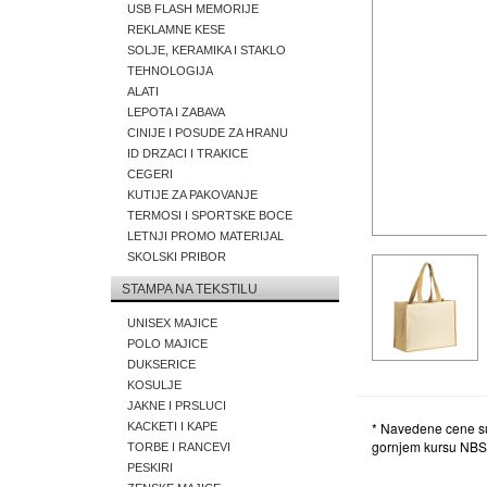
USB FLASH MEMORIJE
REKLAMNE KESE
SOLJE, KERAMIKA I STAKLO
TEHNOLOGIJA
ALATI
LEPOTA I ZABAVA
CINIJE I POSUDE ZA HRANU
ID DRZACI I TRAKICE
CEGERI
KUTIJE ZA PAKOVANJE
TERMOSI I SPORTSKE BOCE
LETNJI PROMO MATERIJAL
SKOLSKI PRIBOR
STAMPA NA TEKSTILU
UNISEX MAJICE
POLO MAJICE
DUKSERICE
KOSULJE
JAKNE I PRSLUCI
* Navedene cene su
KACKETI I KAPE
gornjem kursu NBS
TORBE I RANCEVI
PESKIRI