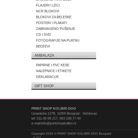
FLAJERI I LECI
NCR BLOKOVI
BLOKOVI ZA BELESKE
POSTERI I PLAKATI
ZABRANJENO PUŠENJE
CD I DVD
FOTOGRAFIJE NA PLATNU
BEDžEVI
AMBALAZA
PAPIRNE I PVC KESE
NALEPNICE I ETIKETE
DEKLARACIJE
GIFT SHOP
PRINT SHOP KOLIBRI DOO
Ustanicka 127B, 11050 Beograd - Voždovac
tel: 011.40.99.217, 063.108.77.40
e-mail:info@printshopkolibri.rs
Copyright 2026 © PRINT SHOP KOLIBRI DOO Beograd
0.011