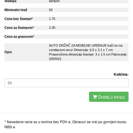
Stampa
tampon
Minimalni tiraž
50
Cena bez štampe*
1.75
Cena sa štampom*
2.35
Cena sa gravurom*
AUTO DRŽAČ ZA MOBILNE UREĐAJE kači se na
ventilacioni otvor Dimenzija: 6.5 x 3.1 x 7 cm
Opis
Preporučena dimanzija štampe: 3 x 1.5 cm Pakovanje:
200/50/1
Količina:
Dodaj u korpu
* Navedene cene su u evrima bez PDV-a. Obracun se vrsi po gornjem kursu
NBS-a