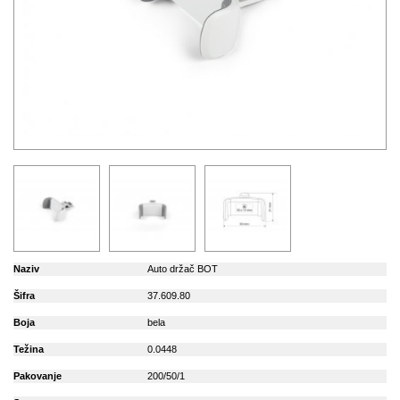
Naziv
Auto držač BOT
Šifra
37.609.80
Boja
bela
Težina
0.0448
Pakovanje
200/50/1