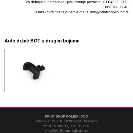
Za detaljnije informacije i poručivanje pozovite : 011.40.99.217 ,
063.108.77.40
ili nas kontaktirajte putem e-maila: info@printshopkolibri.rs
Auto držač BOT u drugim bojama
PRINT SHOP KOLIBRI DOO
Ustanicka 127B, 11050 Beograd - Voždovac
tel: 011.40.99.217, 063.108.77.40
e-mail:info@printshopkolibri.rs