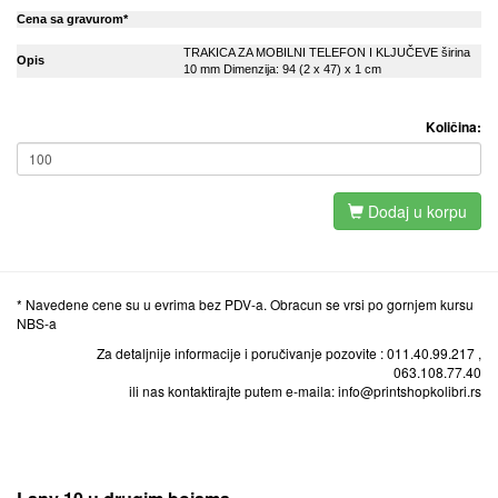
Cena sa gravurom*
TRAKICA ZA MOBILNI TELEFON I KLJUČEVE širina
Opis
10 mm Dimenzija: 94 (2 x 47) x 1 cm
Količina:
Dodaj u korpu
* Navedene cene su u evrima bez PDV-a. Obracun se vrsi po gornjem kursu
NBS-a
Za detaljnije informacije i poručivanje pozovite : 011.40.99.217 ,
063.108.77.40
ili nas kontaktirajte putem e-maila: info@printshopkolibri.rs