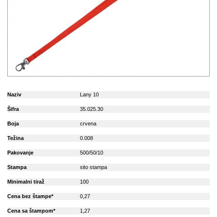
Naziv
Lany 10
Šifra
35.025.30
Boja
crvena
Težina
0.008
Pakovanje
500/50/10
Stampa
sito stampa
Minimalni tiraž
100
Cena bez štampe*
0,27
Cena sa štampom*
1,27