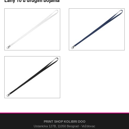
Lany 10 u drugim bojama
PRINT SHOP KOLIBRI DOO
Ustanicka 127B, 11050 Beograd - Voždovac