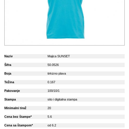
Naziv
Majica SUNSET
Šifra
50.0526
Boja
tirkizno plava
Težina
0.167
Pakovanje
100/10/1
Stampa
sito i digitalna stampa
Minimalni tiraž
20
Cena bez štampe*
5.6
Cena sa štampom*
od 6.2