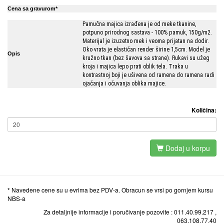
Cena sa gravurom*
Pamučna majica izrađena je od meke tkanine,
potpuno prirodnog sastava - 100% pamuk, 150g/m2.
Materijal je izuzetno mek i veoma prijatan na dodir.
Oko vrata je elastičan render širine 1,5cm. Model je
Opis
kružno tkan (bez šavova sa strane). Rukavi su užeg
kroja i majica lepo prati oblik tela. Traka u
kontrastnoj boji je ušivena od ramena do ramena radi
ojačanja i očuvanja oblika majice.
Količina:
Dodaj u korpu
* Navedene cene su u evrima bez PDV-a. Obracun se vrsi po gornjem kursu
NBS-a
Za detaljnije informacije i poručivanje pozovite : 011.40.99.217 ,
063.108.77.40