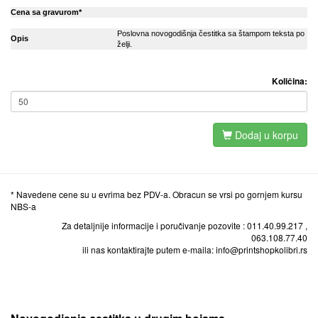
Cena sa gravurom*
Poslovna novogodišnja čestitka sa štampom teksta po
Opis
želji.
Količina:
Dodaj u korpu
* Navedene cene su u evrima bez PDV-a. Obracun se vrsi po gornjem kursu
NBS-a
Za detaljnije informacije i poručivanje pozovite : 011.40.99.217 ,
063.108.77.40
ili nas kontaktirajte putem e-maila: info@printshopkolibri.rs