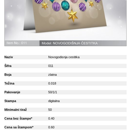
Naziv
Novogodisnja cestitka
Šifra
011
Boja
zlatna
Težina
0.018
Pakovanje
50/1/1
Stampa
digitalna
Minimalni tiraž
50
Cena bez štampe*
0.40
Cena sa štampom*
0.60