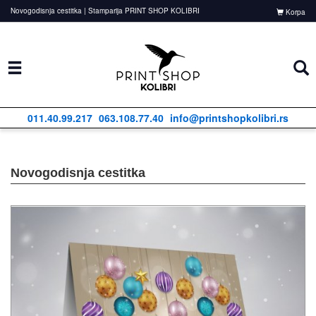
Novogodisnja cestitka | Stamparija PRINT SHOP KOLIBRI
Korpa
011.40.99.217
063.108.77.40
info@printshopkolibri.rs
Novogodisnja cestitka