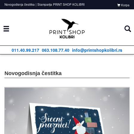
Novogodisnja čestitka | Stamparija PRINT SHOP KOLIBRI
Korpa
011.40.99.217
063.108.77.40
info@printshopkolibri.rs
Novogodisnja čestitka