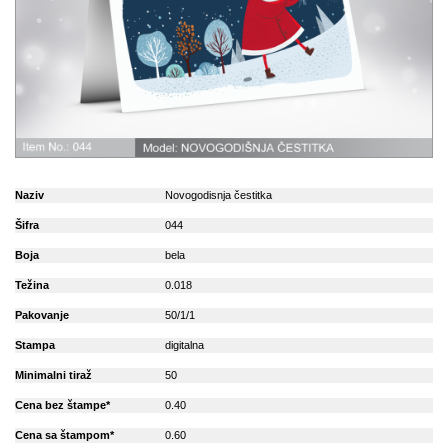
Naziv
Novogodisnja čestitka
Šifra
044
Boja
bela
Težina
0.018
Pakovanje
50/1/1
Stampa
digitalna
Minimalni tiraž
50
Cena bez štampe*
0.40
Cena sa štampom*
0.60