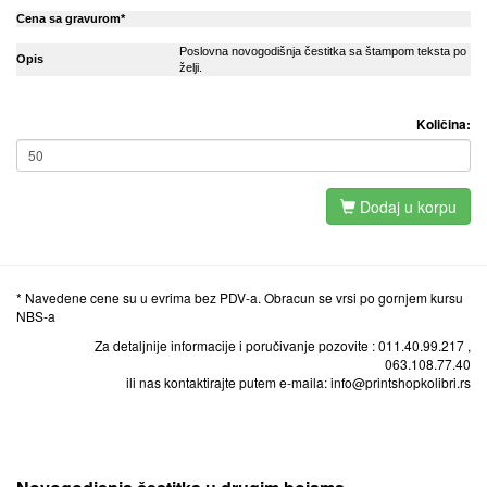
Cena sa gravurom*
Poslovna novogodišnja čestitka sa štampom teksta po
Opis
želji.
Količina:
Dodaj u korpu
* Navedene cene su u evrima bez PDV-a. Obracun se vrsi po gornjem kursu
NBS-a
Za detaljnije informacije i poručivanje pozovite : 011.40.99.217 ,
063.108.77.40
ili nas kontaktirajte putem e-maila: info@printshopkolibri.rs